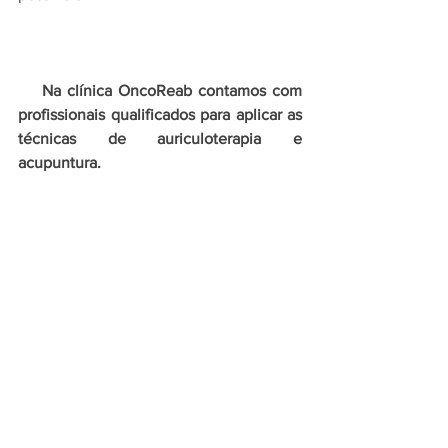
    Na clínica OncoReab contamos com 
profissionais qualificados para aplicar as 
técnicas de auriculoterapia e 
acupuntura. 
QUERO AGENDAR MINHA CONSULTA NA ONCOREAB
 Caso tenha alguma dúvida sobre o 
assunto, entre em 
contato
 com a 
Clínica 
de Fisioterapia OncoReab
, que teremos 
o maior prazer em lhe responder. 
     Reserve um momento em sua agenda 
e venha conhecer o trabalho e espaço 
da 
Clínica OncoReab
 localizada no 