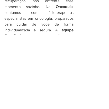
recuperação, não enfrente esse 
momento sozinha. Na 
Oncoreab
, 
contamos com fisioterapeutas 
especialistas em oncologia, preparados 
para cuidar de você de forma 
individualizada e segura. 
A 
equipe 
OncoReab
 se preocupa em realizar uma 
avaliação completa e direcionada
 a sua 
necessidade, nosso plano terapêutico 
busca traçar objetivos e metas para 
proporcionar um 
retorno mais rápido 
possível às suas atividades rotineiras
.
Agende sua avaliação e dê o primeiro 
passo para uma reabilitação completa e 
com mais qualidade de vida.
QUERO MARCAR MINHA AVALIAÇÃO NA ONCOREAB