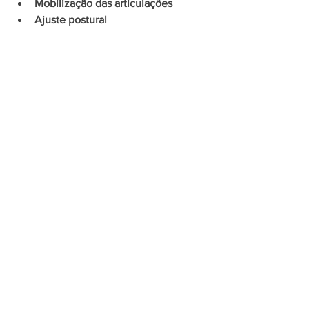
Mobilização das articulações 
Ajuste postural 
Laserterapia 
Eletroestimulação 
Exercícios domiciliares 
AGENDAR CONSULTA
Caso tenha alguma outra dúvida sobre o 
assunto, entre em contato com a 
Clínica 