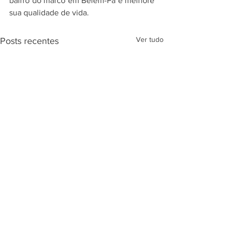
bairro do marco em Belém-Pa e melhore 
sua qualidade de vida.
Ver tudo
Posts recentes
Comentários