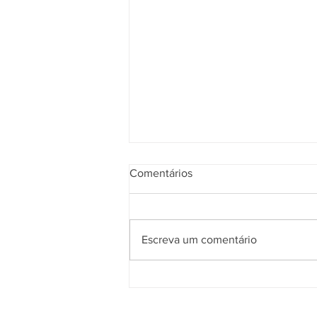
Comentários
Escreva um comentário
Por que ter acompanhamento
fisioterapêutico nos cuidados
paliativos?