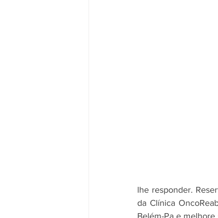
lhe responder. Rese
da Clínica OncoReab 
Belém-Pa e melhore s