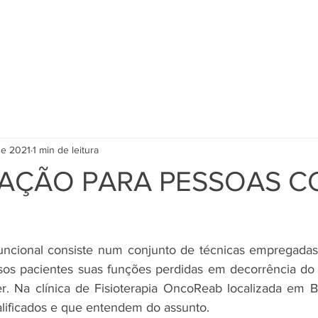
Quem Somos ?
Pilates
Fisio em casa
Artigos
Con
 de 2021
1 min de leitura
TAÇÃO PARA PESSOAS 
sos pacientes suas funções perdidas em decorrência do 
r. Na clínica de Fisioterapia OncoReab localizada em B
alificados e que entendem do assunto.