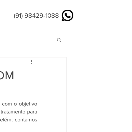
tato
(91) 98429-1088
COM
tratamento para 
elém, contamos 