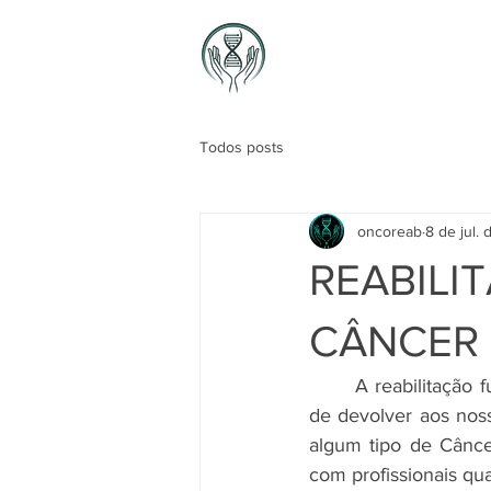
Início
Nossa Equipe
Todos posts
oncoreab
8 de jul.
REABILI
CÂNCER
	A reabilitação funcional consiste num conjunto de técnicas empregadas com o objetivo 
de devolver aos nos
algum tipo de Cânce
com profissionais qu