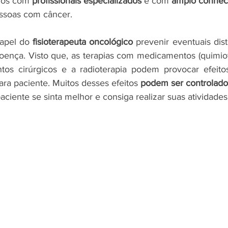
mos com 
profissionais especializados
 e com 
amplo conhec
essoas com câncer.
papel do 
fisioterapeuta oncológico 
prevenir eventuais dis
oença. Visto que, as terapias com medicamentos (quimiote
tos cirúrgicos e a radioterapia podem provocar efeitos
ra paciente. Muitos desses efeitos 
podem ser controlad
iente se sinta melhor e consiga realizar suas atividades 