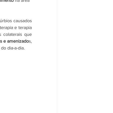
imento
 na área 
túrbios causados 
rapia e terapia 
 colaterais que 
os e amenizado
s, 
do dia-a-dia.