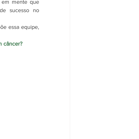
r em mente que 
de sucesso no 
õe essa equipe, 
m câncer?