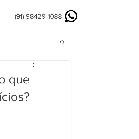
tato
(91) 98429-1088
o que
ícios?