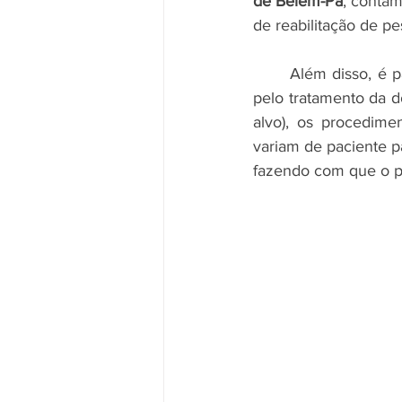
de Belém-Pa
, conta
de reabilitação de p
	Além disso, é 
pelo tratamento da d
alvo), os procedimen
variam de paciente pa
fazendo com que o pac