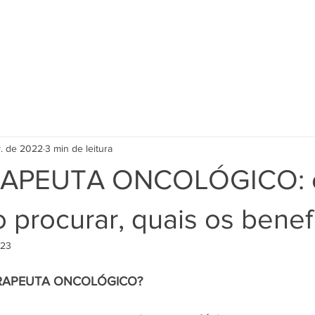
Quem Somos ?
Pilates
Fisio em casa
Artigos
Con
v. de 2022
3 min de leitura
RAPEUTA ONCOLÓGICO: 
 procurar, quais os benef
023
ERAPEUTA ONCOLÓGICO?