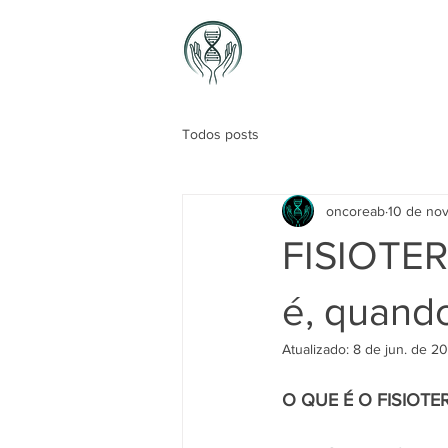
Início
Nossa Equipe
Todos posts
oncoreab
10 de no
FISIOTE
é, quando
Atualizado:
8 de jun. de 2
O QUE É O FISIOT